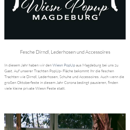
Fesche Dirndl, Lederhosen und Accessoires
In diesem Jahr haben wir den
Wiesn PopUp
aus Magdeburg bei uns zu
Gast. Auf unserer Trachten PopUp- Fläche bekommt Ihr die feschen
Trachten wie Dirndl, Lederhosen, Schuhe und Accessoires. Auch wenn die
großen Oktoberfeste in diesem Jahr Corona bedingt pausieren, finden
viele kleine private Wiesn Feste statt.