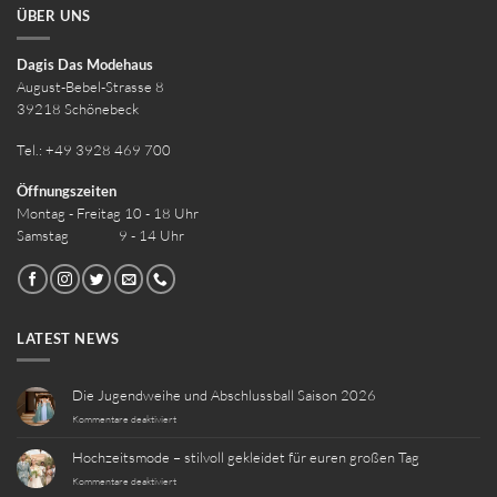
ÜBER UNS
Dagis Das Modehaus
August-Bebel-Strasse 8
39218 Schönebeck
Tel.: +49 3928 469 700
Öffnungszeiten
Montag - Freitag 10 - 18 Uhr
Samstag 9 - 14 Uhr
LATEST NEWS
Die Jugendweihe und Abschlussball Saison 2026
für
Kommentare deaktiviert
Die
Jugendweihe
Hochzeitsmode – stilvoll gekleidet für euren großen Tag
und
Abschlussball
für
Kommentare deaktiviert
Saison
Hochzeitsmode