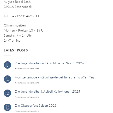
August-Bebel-Str.8
39218 Schönebeck
Tel.: +49 3928 469 700
Öffnungszeiten:
Montag – Freitag 10 – 18 Uhr
Samstag 9 – 14 Uhr
24/7 online
LATEST POSTS
Die Jugendweihe und Abschlussball Saison 2026
10
Feb.
für
Kommentare deaktiviert
Die
Jugendweihe
Hochzeitsmode – stilvoll gekleidet für euren großen Tag
13
und
Jan.
Abschlussball
für
Kommentare deaktiviert
Saison
Hochzeitsmode
2026
–
Die Jugendweihe & Abiball Kollektionen 2025
27
stilvoll
Dez.
gekleidet
für
Kommentare deaktiviert
für
Die
euren
Jugendweihe
Die Oktoberfest Saison 2023
17
großen
&
Juli
Tag
Abiball
für
Kommentare deaktiviert