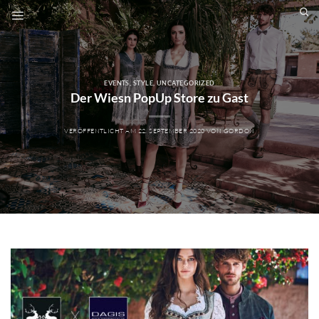
Zum
Inhalt
springen
EVENTS
,
STYLE
,
UNCATEGORIZED
Der Wiesn PopUp Store zu Gast
VERÖFFENTLICHT AM
22. SEPTEMBER 2020
VON
GORDON