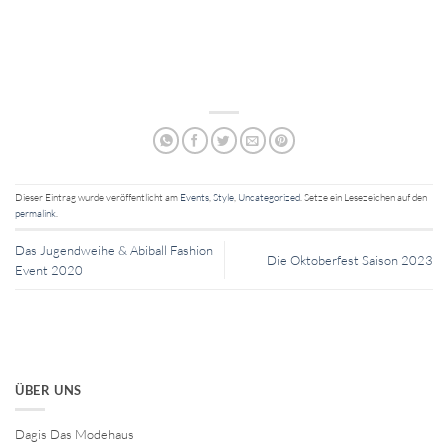
Dieser Eintrag wurde veröffentlicht am
Events
,
Style
,
Uncategorized
. Setze ein Lesezeichen auf den
permalink
.
Das Jugendweihe & Abiball Fashion
Die Oktoberfest Saison 2023
Event 2020
ÜBER UNS
Dagis Das Modehaus