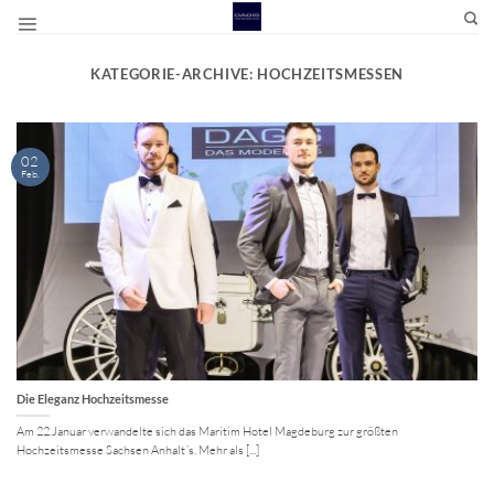
Zum
Inhalt
springen
KATEGORIE-ARCHIVE:
HOCHZEITSMESSEN
02
Feb.
Die Eleganz Hochzeitsmesse
Am 22.Januar verwandelte sich das Maritim Hotel Magdeburg zur größten
Hochzeitsmesse Sachsen Anhalt´s. Mehr als [...]